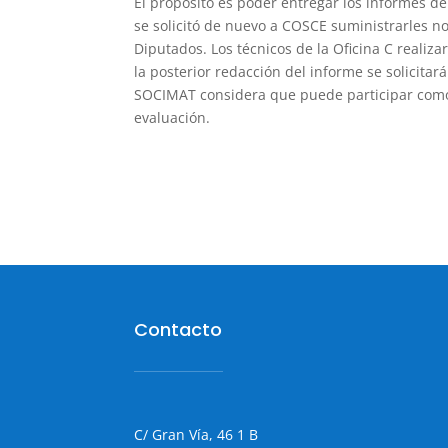
El propósito es poder entregar los informes de
se solicitó de nuevo a COSCE suministrarles n
Diputados. Los técnicos de la Oficina C realiza
la posterior redacción del informe se solicitar
SOCIMAT considera que puede participar como 
evaluación.
Contacto
C/ Gran Vía, 46 1 B