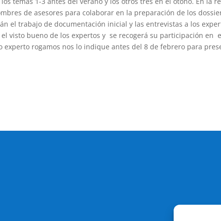
 los temas 1-3 antes del verano y los otros tres en el otoño. En la 
ombres de asesores para colaborar en la preparación de los dossier
rán el trabajo de documentación inicial y las entrevistas a los exp
á el visto bueno de los expertos y se recogerá su participación en 
experto rogamos nos lo indique antes del 8 de febrero para prese