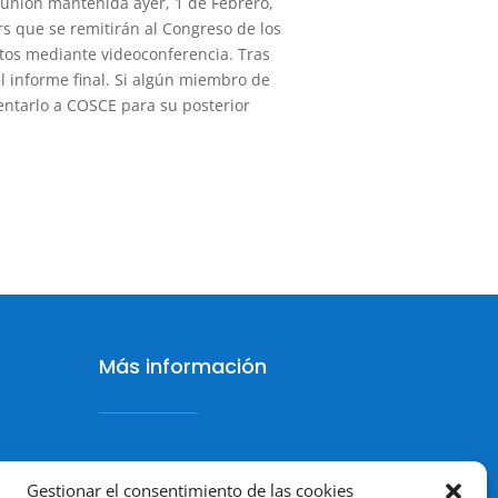
reunión mantenida ayer, 1 de Febrero,
s que se remitirán al Congreso de los
ertos mediante videoconferencia. Tras
el informe final. Si algún miembro de
ntarlo a COSCE para su posterior
Más información
Política de cookies
Gestionar el consentimiento de las cookies