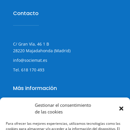
Contacto
C/ Gran Vía, 46 1 B
28220 Majadahonda (Madrid)
info@sociemat.es
Tel.
618 170 493
Más información
Gestionar el consentimiento
de las cookies
Política de cookies
Para ofrecer las mejores experiencias, utilizamos tecnologías como las
Política de Privacidad
cookies para almacenar y/o acceder a la información del dispositivo. El