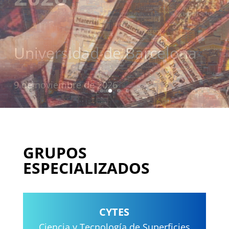
23-19226
con la colaboración de la
Fundación Española para
la Ciencia y la Tecnología
(FECYT)
GRUPOS
ESPECIALIZADOS
CYTE
S
Ciencia y Tecnología de Superficies