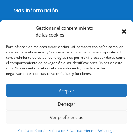
Más información
Gestionar el consentimiento
de las cookies
Política de cookies
Para ofrecer las mejores experiencias, utilizamos tecnologías como las
Política de Privacidad
cookies para almacenar y/o acceder a la información del dispositivo. El
consentimiento de estas tecnologías nos permitirá procesar datos como
Aviso legal
el comportamiento de navegación o las identificaciones únicas en este
sitio. No consentir o retirar el consentimiento, puede afectar
Terminos y condiciones
negativamente a ciertas características y funciones.
Aceptar
Denegar
© Todos los derechos reservados.
Ver preferencias
Política de Cookies
Política de Privacidad General
Aviso legal