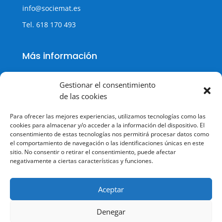
info@sociemat.es
Tel.
618 170 493
Más información
Gestionar el consentimiento
de las cookies
Política de cookies
Para ofrecer las mejores experiencias, utilizamos tecnologías como las
Política de Privacidad
cookies para almacenar y/o acceder a la información del dispositivo. El
consentimiento de estas tecnologías nos permitirá procesar datos como
Aviso legal
el comportamiento de navegación o las identificaciones únicas en este
sitio. No consentir o retirar el consentimiento, puede afectar
Terminos y condiciones
negativamente a ciertas características y funciones.
Aceptar
Denegar
© Todos los derechos reservados.