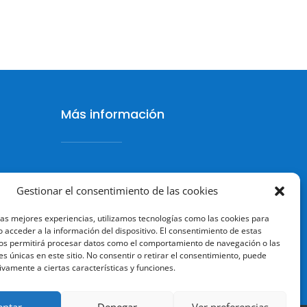
Más información
Política de cookies
Gestionar el consentimiento de las cookies
Política de Privacidad
las mejores experiencias, utilizamos tecnologías como las cookies para
 acceder a la información del dispositivo. El consentimiento de estas
Aviso legal
os permitirá procesar datos como el comportamiento de navegación o las
Terminos y condiciones
es únicas en este sitio. No consentir o retirar el consentimiento, puede
ivamente a ciertas características y funciones.
eptar
Denegar
Ver preferencias