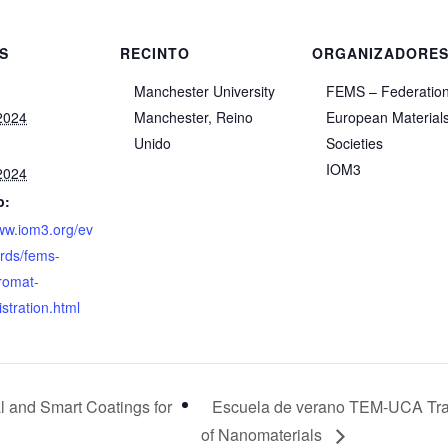
S
RECINTO
ORGANIZADORE
Manchester University
FEMS – Federation
 2024
Manchester
,
Reino
European Material
Unido
Societies
:
IOM3
 2024
b:
www.iom3.org/ev
rds/fems-
uromat-
stration.html
l and Smart Coatings for
Escuela de verano TEM-UCA Tra
of Nanomaterials