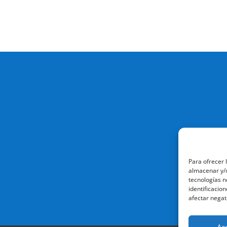
Para ofrecer 
almacenar y/o
tecnologías n
identificacion
afectar negat
Ac