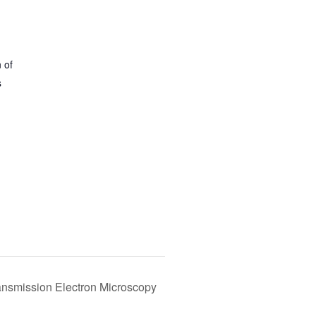
S
 of
s
nsmission Electron Microscopy