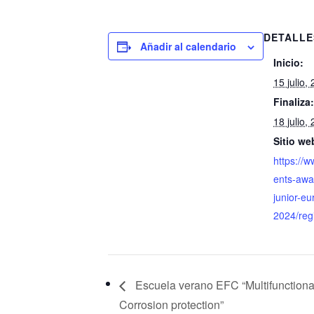
DETALLE
Añadir al calendario
Inicio:
15 julio,
Finaliza
18 julio,
Sitio we
https://
ents-awa
junior-e
2024/regi
Escuela verano EFC “Multifunctiona
Corrosion protection”