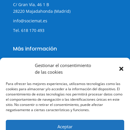
C/ Gran Vía, 46 1 B
28220 Majadahonda (Madrid)
info@sociemat.es
Tel.
618 170 493
Más información
Gestionar el consentimiento
de las cookies
Política de cookies
Para ofrecer las mejores experiencias, utilizamos tecnologías como las
Política de Privacidad
cookies para almacenar y/o acceder a la información del dispositivo. El
consentimiento de estas tecnologías nos permitirá procesar datos como
Aviso legal
el comportamiento de navegación o las identificaciones únicas en este
sitio. No consentir o retirar el consentimiento, puede afectar
Terminos y condiciones
negativamente a ciertas características y funciones.
Aceptar