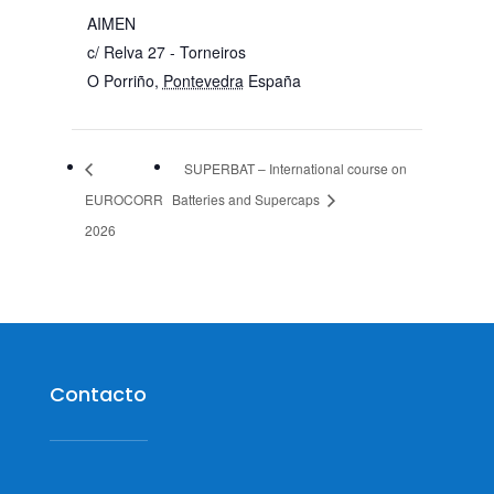
AIMEN
c/ Relva 27 - Torneiros
O Porriño
,
Pontevedra
España
SUPERBAT – International course on
EUROCORR
Batteries and Supercaps
2026
Contacto