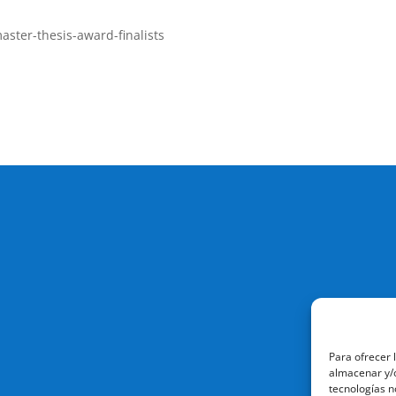
ster-thesis-award-finalists
Para ofrecer 
almacenar y/o
tecnologías n