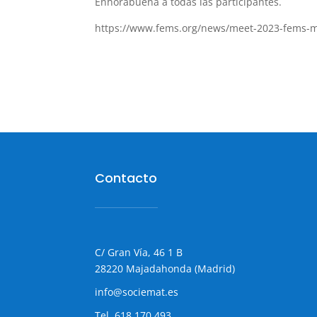
Enhorabuena a todas las participantes.
https://www.fems.org/news/meet-2023-fems-ma
Contacto
C/ Gran Vía, 46 1 B
28220 Majadahonda (Madrid)
info@sociemat.es
Tel.
618 170 493