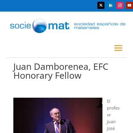
Juan Damborenea, EFC
Honorary Fellow
El
profes
or
Juan
José