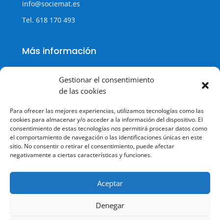
info@sociemat.es
Tel.
618 170 493
Más información
Gestionar el consentimiento
de las cookies
Política de cookies
Para ofrecer las mejores experiencias, utilizamos tecnologías como las
Política de Privacidad
cookies para almacenar y/o acceder a la información del dispositivo. El
consentimiento de estas tecnologías nos permitirá procesar datos como
Aviso legal
el comportamiento de navegación o las identificaciones únicas en este
sitio. No consentir o retirar el consentimiento, puede afectar
Terminos y condiciones
negativamente a ciertas características y funciones.
Aceptar
Denegar
© Todos los derechos reservados.