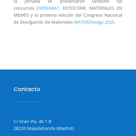
la jornada se presentaron también los
concursos
EXPERIMAT
, FOTOCORR, MATERIALES EN
MEMES y la próxima edición del Congreso Nacional
de Divulgación de Materiales
MATERDivulga 2025
.
Contacto
C/ Gran Vía, 46 1 B
28220 Majadahonda (Madrid)