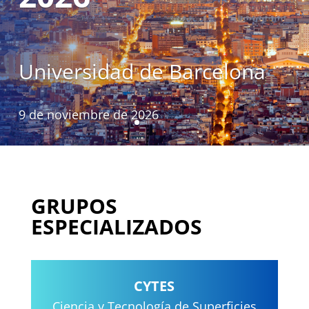
23-19226
con la colaboración de la
Fundación Española para
la Ciencia y la Tecnología
Universidad de Barcelona
(FECYT)
9 de noviembre de 2026
GRUPOS
ESPECIALIZADOS
CYTE
S
Ciencia y Tecnología de Superficies