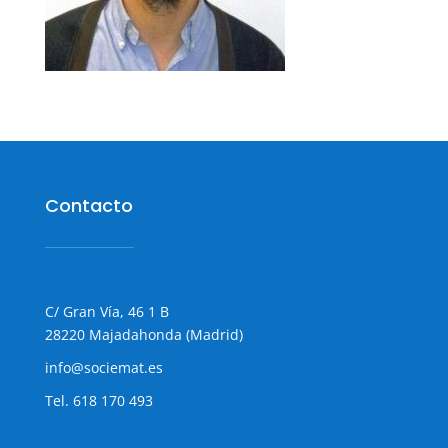
Contacto
C/ Gran Vía, 46 1 B
28220 Majadahonda (Madrid)
info@sociemat.es
Tel.
618 170 493