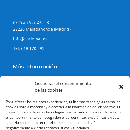
C/ Gran Vía, 46 1 B
28220 Majadahonda (Madrid)
info@sociemat.es
Tel.
618 170 493
Más información
Gestionar el consentimiento
de las cookies
Política de cookies
Para ofrecer las mejores experiencias, utilizamos tecnologías como las
Política de Privacidad
cookies para almacenar y/o acceder a la información del dispositivo. El
consentimiento de estas tecnologías nos permitirá procesar datos como
Aviso legal
el comportamiento de navegación o las identificaciones únicas en este
sitio. No consentir o retirar el consentimiento, puede afectar
Terminos y condiciones
negativamente a ciertas características y funciones.