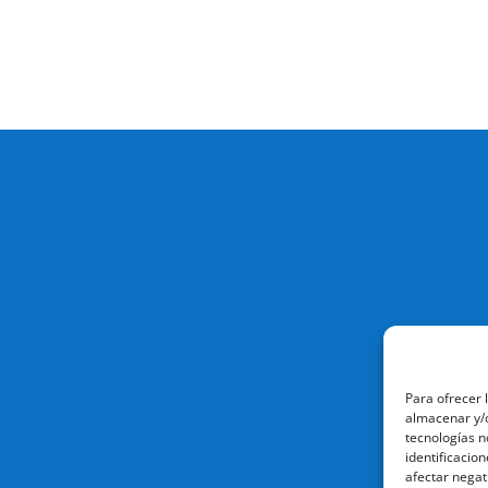
Para ofrecer 
almacenar y/o
tecnologías n
identificacion
afectar negat