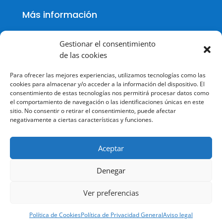
Más información
Gestionar el consentimiento
de las cookies
Política de cookies
Para ofrecer las mejores experiencias, utilizamos tecnologías como las
Política de Privacidad
cookies para almacenar y/o acceder a la información del dispositivo. El
consentimiento de estas tecnologías nos permitirá procesar datos como
Aviso legal
el comportamiento de navegación o las identificaciones únicas en este
sitio. No consentir o retirar el consentimiento, puede afectar
Terminos y condiciones
negativamente a ciertas características y funciones.
Aceptar
Denegar
© Todos los derechos reservados.
Ver preferencias
Política de Cookies
Política de Privacidad General
Aviso legal