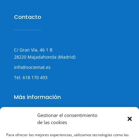
Contacto
C/ Gran Vía, 46 1 B
28220 Majadahonda (Madrid)
info@sociemat.es
Tel.
618 170 493
Más información
Gestionar el consentimiento
de las cookies
Política de cookies
Para ofrecer las mejores experiencias, utilizamos tecnologías como las