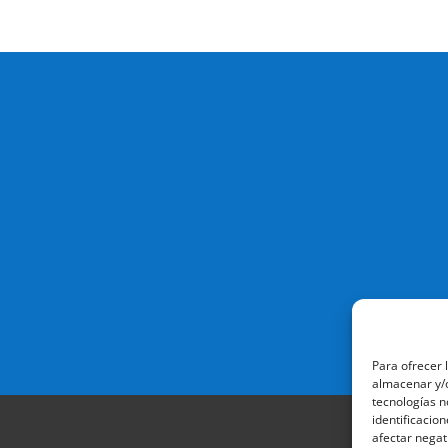
Para ofrecer 
almacenar y/o
tecnologías n
identificacion
afectar negat