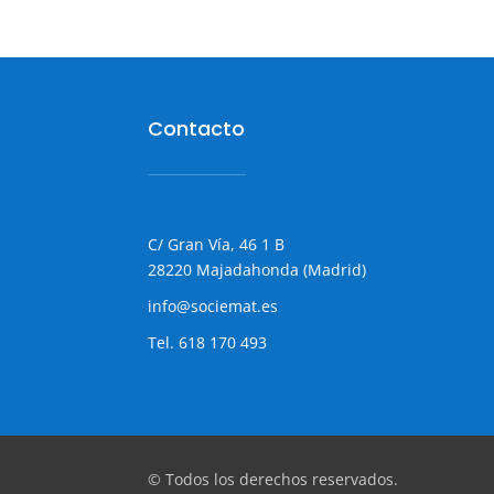
Contacto
C/ Gran Vía, 46 1 B
28220 Majadahonda (Madrid)
info@sociemat.es
Tel.
618 170 493
© Todos los derechos reservados.