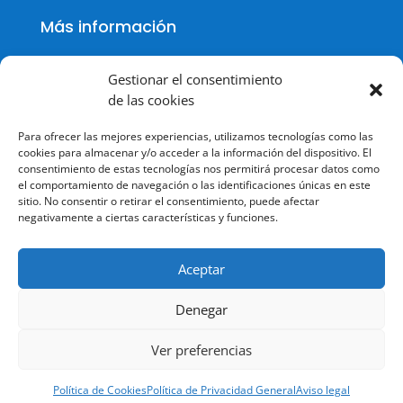
Más información
Gestionar el consentimiento
de las cookies
Política de cookies
Para ofrecer las mejores experiencias, utilizamos tecnologías como las
Política de Privacidad
cookies para almacenar y/o acceder a la información del dispositivo. El
consentimiento de estas tecnologías nos permitirá procesar datos como
Aviso legal
el comportamiento de navegación o las identificaciones únicas en este
sitio. No consentir o retirar el consentimiento, puede afectar
Terminos y condiciones
negativamente a ciertas características y funciones.
Aceptar
Denegar
© Todos los derechos reservados.
Ver preferencias
Política de Cookies
Política de Privacidad General
Aviso legal