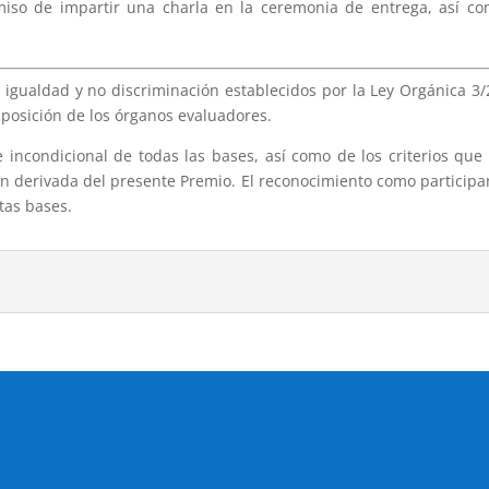
iso de impartir una charla en la ceremonia de entrega, así com
de igualdad y no discriminación establecidos por la Ley Orgánica
omposición de los órganos evaluadores.
e incondicional de todas las bases, así como de los criterios qu
ión derivada del presente Premio. El reconocimiento como participa
tas bases.