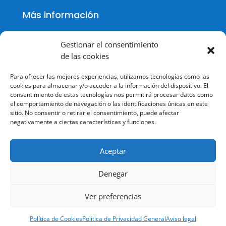
Más información
Gestionar el consentimiento
de las cookies
Política de cookies
Para ofrecer las mejores experiencias, utilizamos tecnologías como las
Política de Privacidad
cookies para almacenar y/o acceder a la información del dispositivo. El
consentimiento de estas tecnologías nos permitirá procesar datos como
Aviso legal
el comportamiento de navegación o las identificaciones únicas en este
sitio. No consentir o retirar el consentimiento, puede afectar
Terminos y condiciones
negativamente a ciertas características y funciones.
Aceptar
Denegar
© Todos los derechos reservados.
Ver preferencias
Política de Cookies
Política de Privacidad General
Aviso legal