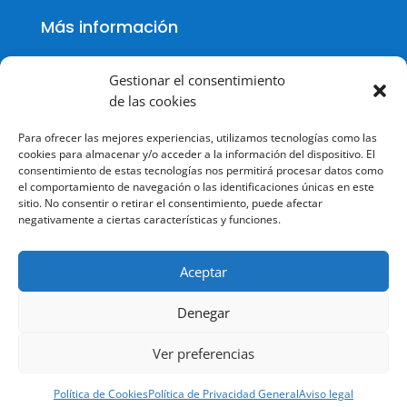
Más información
Gestionar el consentimiento
de las cookies
Política de cookies
Para ofrecer las mejores experiencias, utilizamos tecnologías como las
Política de Privacidad
cookies para almacenar y/o acceder a la información del dispositivo. El
consentimiento de estas tecnologías nos permitirá procesar datos como
Aviso legal
el comportamiento de navegación o las identificaciones únicas en este
sitio. No consentir o retirar el consentimiento, puede afectar
Terminos y condiciones
negativamente a ciertas características y funciones.
Aceptar
Denegar
© Todos los derechos reservados.
Ver preferencias
Política de Cookies
Política de Privacidad General
Aviso legal