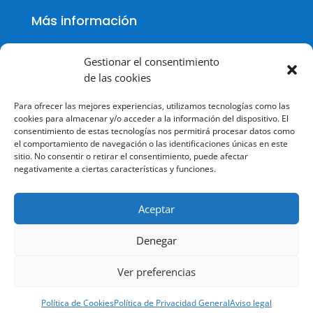
Más información
Gestionar el consentimiento
de las cookies
Política de cookies
Para ofrecer las mejores experiencias, utilizamos tecnologías como las
Política de Privacidad
cookies para almacenar y/o acceder a la información del dispositivo. El
consentimiento de estas tecnologías nos permitirá procesar datos como
Aviso legal
el comportamiento de navegación o las identificaciones únicas en este
sitio. No consentir o retirar el consentimiento, puede afectar
Terminos y condiciones
negativamente a ciertas características y funciones.
Aceptar
Denegar
© Todos los derechos reservados.
Ver preferencias
Política de Cookies
Política de Privacidad General
Aviso legal