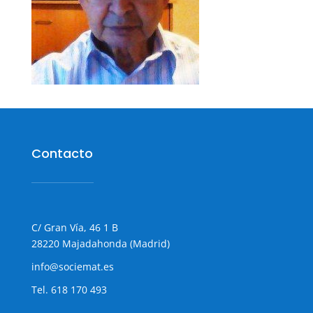
Contacto
C/ Gran Vía, 46 1 B
28220 Majadahonda (Madrid)
info@sociemat.es
Tel.
618 170 493