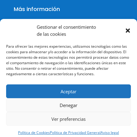
Más información
Gestionar el consentimiento
de las cookies
Política de cookies
Para ofrecer las mejores experiencias, utilizamos tecnologías como las
Política de Privacidad
cookies para almacenar y/o acceder a la información del dispositivo. El
consentimiento de estas tecnologías nos permitirá procesar datos como
Aviso legal
el comportamiento de navegación o las identificaciones únicas en este
sitio. No consentir o retirar el consentimiento, puede afectar
Terminos y condiciones
negativamente a ciertas características y funciones.
Aceptar
Denegar
© Todos los derechos reservados.
Ver preferencias
Política de Cookies
Política de Privacidad General
Aviso legal