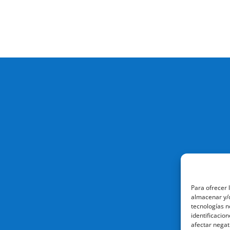
Para ofrecer 
almacenar y/o
tecnologías n
identificacion
afectar negat