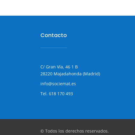
Contacto
C/ Gran Vía, 46 1 B
28220 Majadahonda (Madrid)
info@sociemat.es
Tel.
618 170 493
© Todos los derechos reservados.