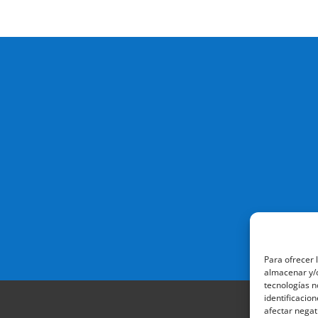
Para ofrecer 
almacenar y/o
tecnologías n
identificacion
afectar negat