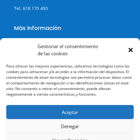
Tel.
618 170 493
Más información
Gestionar el consentimiento
de las cookies
Política de cookies
Para ofrecer las mejores experiencias, utilizamos tecnologías como las
Política de Privacidad
cookies para almacenar y/o acceder a la información del dispositivo. El
consentimiento de estas tecnologías nos permitirá procesar datos como
Aviso legal
el comportamiento de navegación o las identificaciones únicas en este
sitio. No consentir o retirar el consentimiento, puede afectar
Terminos y condiciones
negativamente a ciertas características y funciones.
Aceptar
Denegar
© Todos los derechos reservados.